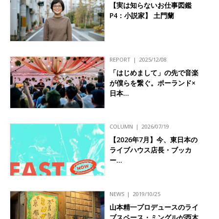
【実は知らないお仕事図鑑
P4：小説家】 土門蘭
REPORT
2025/12/08
「はじめまして」の先で音楽
が僕らを繋ぐ。ポーランド×
日本…
COLUMN
2026/07/19
【2026年7月】今、東日本の
ライブハウス店長・ブッカ
ー…
NEWS
2019/10/25
山本精一プロデュースのライ
ブスペース・ミングルが西木