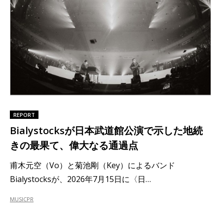
REPORT
Bialystocksが日本武道館公演で示した地続
きの最果て、偉大なる通過点
甫木元空（Vo）と菊池剛（Key）によるバンド
Bialystocksが、2026年7月15日に〈日…
MUSIC
PR