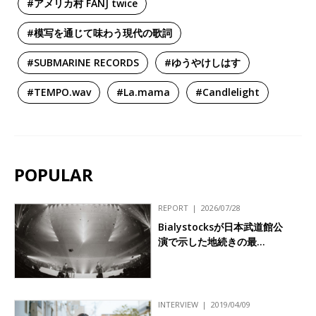
#アメリカ村 FANJ twice
#模写を通じて味わう現代の歌詞
#SUBMARINE RECORDS
#ゆうやけしはす
#TEMPO.wav
#La.mama
#Candlelight
POPULAR
REPORT
2026/07/28
Bialystocksが日本武道館公
演で示した地続きの最…
INTERVIEW
2019/04/09