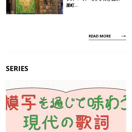
屋町…
READ MORE
SERIES