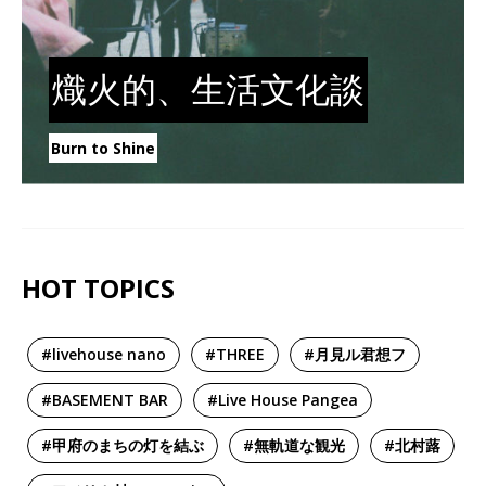
熾火的、生活文化談
Burn to Shine
HOT TOPICS
#livehouse nano
#THREE
#月見ル君想フ
#BASEMENT BAR
#Live House Pangea
#甲府のまちの灯を結ぶ
#無軌道な観光
#北村蕗