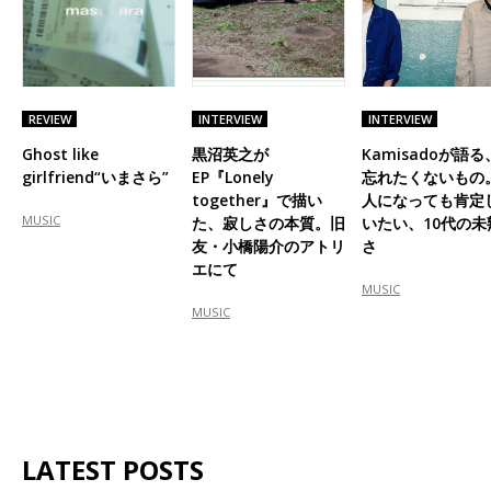
REVIEW
INTERVIEW
INTERVIEW
Ghost like
黒沼英之が
Kamisadoが語る
girlfriend“いまさら”
EP『Lonely
忘れたくないもの
together』で描い
人になっても肯定
MUSIC
た、寂しさの本質。旧
いたい、10代の未
友・小橋陽介のアトリ
さ
エにて
MUSIC
MUSIC
LATEST POSTS