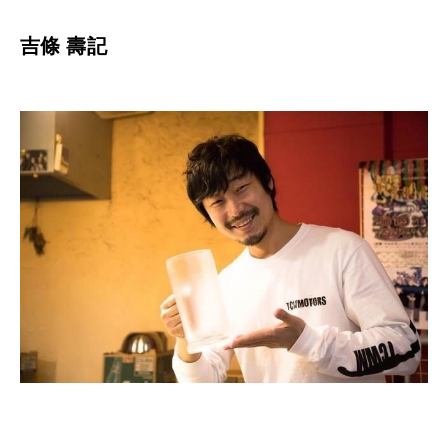
吉條 壽記