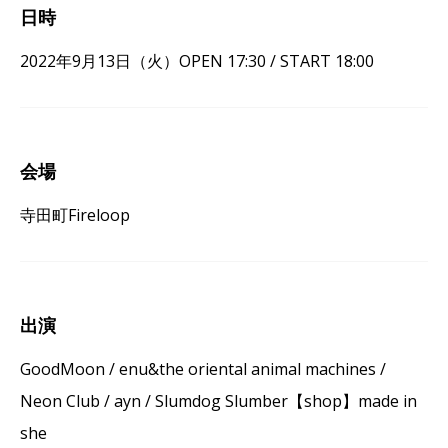
日時
2022年9月13日（火）OPEN 17:30 / START 18:00
会場
寺田町Fireloop
出演
GoodMoon / enu&the oriental animal machines /
Neon Club / ayn / Slumdog Slumber【shop】made in
she