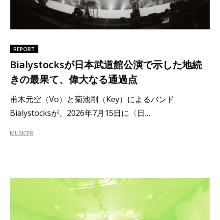
REPORT
Bialystocksが日本武道館公演で示した地続
きの最果て、偉大なる通過点
甫木元空（Vo）と菊池剛（Key）によるバンド
Bialystocksが、2026年7月15日に〈日…
MUSIC
PR