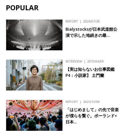
POPULAR
REPORT
2026/07/28
Bialystocksが日本武道館公
演で示した地続きの最…
INTERVIEW
2019/04/09
【実は知らないお仕事図鑑
P4：小説家】 土門蘭
REPORT
2025/12/08
「はじめまして」の先で音楽
が僕らを繋ぐ。ポーランド×
日本…