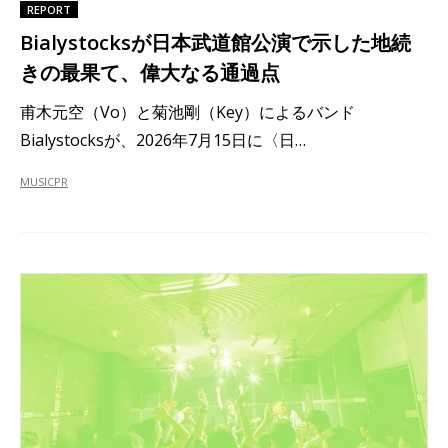
REPORT
Bialystocksが日本武道館公演で示した地続
きの最果て、偉大なる通過点
甫木元空（Vo）と菊池剛（Key）によるバンド
Bialystocksが、2026年7月15日に〈日…
MUSIC
PR