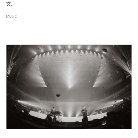
文…
MUSIC