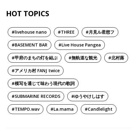
HOT TOPICS
#livehouse nano
#THREE
#月見ル君想フ
#BASEMENT BAR
#Live House Pangea
#甲府のまちの灯を結ぶ
#無軌道な観光
#北村蕗
#アメリカ村 FANJ twice
#模写を通じて味わう現代の歌詞
#SUBMARINE RECORDS
#ゆうやけしはす
#TEMPO.wav
#La.mama
#Candlelight