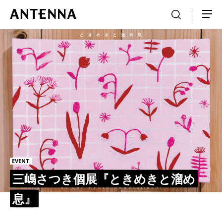
EVENT
三嶋さつき個展『ときめきと溜め
息』