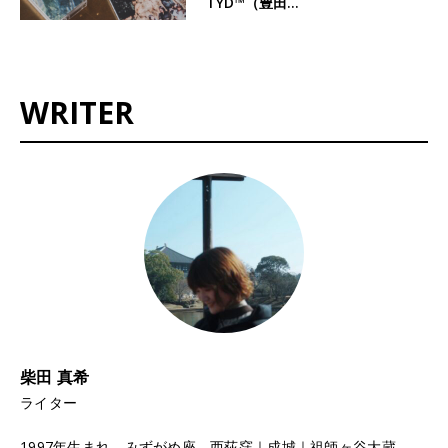
TYD™️（豊田…
WRITER
柴田 真希
ライター
1997年生まれ、みずがめ座。西荻窪｜成城｜祖師ヶ谷大蔵