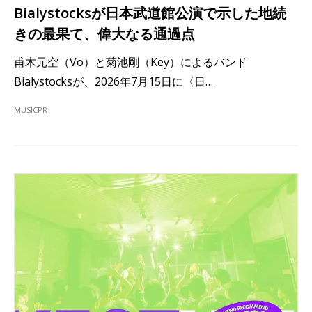
Bialystocksが日本武道館公演で示した地続
きの最果て、偉大なる通過点
甫木元空（Vo）と菊池剛（Key）によるバンド
Bialystocksが、2026年7月15日に〈日…
MUSIC
PR