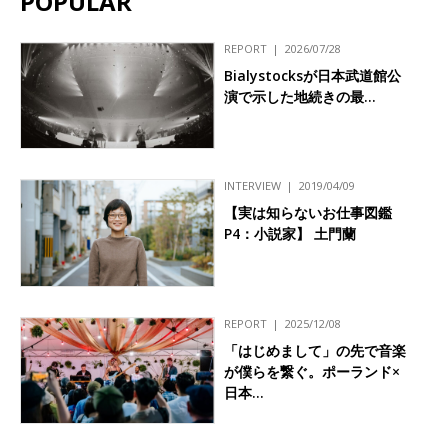
POPULAR
REPORT
2026/07/28
Bialystocksが日本武道館公
演で示した地続きの最…
INTERVIEW
2019/04/09
【実は知らないお仕事図鑑
P4：小説家】 土門蘭
REPORT
2025/12/08
「はじめまして」の先で音楽
が僕らを繋ぐ。ポーランド×
日本…