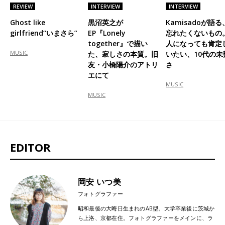
REVIEW
INTERVIEW
INTERVIEW
Ghost like
黒沼英之が
Kamisadoが語る
girlfriend“いまさら”
EP『Lonely
忘れたくないもの
together』で描い
人になっても肯定
MUSIC
た、寂しさの本質。旧
いたい、10代の未
友・小橋陽介のアトリ
さ
エにて
MUSIC
MUSIC
EDITOR
岡安 いつ美
フォトグラファー
昭和最後の大晦日生まれのAB型。大学卒業後に茨城か
ら上洛、京都在住。フォトグラファーをメインに、ラ