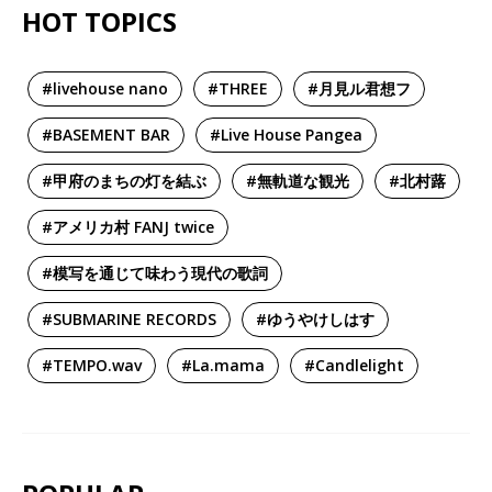
HOT TOPICS
#livehouse nano
#THREE
#月見ル君想フ
#BASEMENT BAR
#Live House Pangea
#甲府のまちの灯を結ぶ
#無軌道な観光
#北村蕗
#アメリカ村 FANJ twice
#模写を通じて味わう現代の歌詞
#SUBMARINE RECORDS
#ゆうやけしはす
#TEMPO.wav
#La.mama
#Candlelight