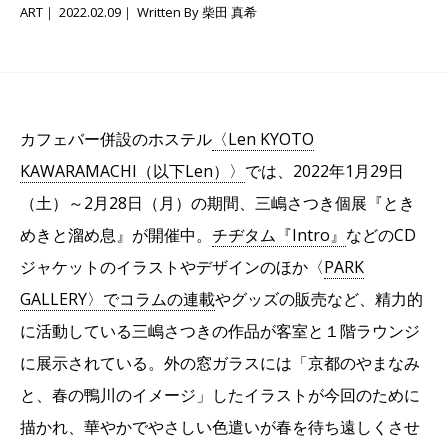
ART
2022.02.09
Written By 柴田 真希
カフェバー併設のホステル
〈Len KYOTO
KAWARAMACHI（以下Len）〉
では、2022年1月29日
（土）～2月28日（月）の期間、三嶋さつき個展『とき
めきと溜め息』が開催中。
チヂタム『Intro』
などのCD
ジャケットのイラストやデザインのほか〈
PARK
GALLERY〉でコラムの連載
やグッズの販売など、精力的
に活動している三嶋さつきの作品が客室と１階ラウンジ
に展示されている。外の窓ガラスには「京都のやまなみ
と、春の鴨川のイメージ」したイラストが今回のために
描かれ、華やかでやさしい色遣いが春を待ち遠しくさせ