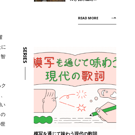
READ MORE
躍
たに
SERIES
田智
るク
じ、
聞い
この
の世
模写を通じて味わう現代の歌詞