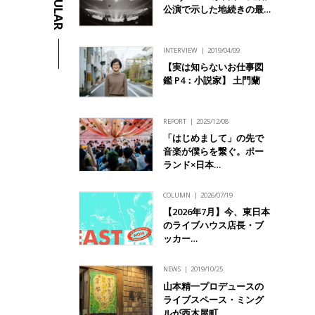
POPULAR
公演で示した地続きの最…
INTERVIEW
2019/04/09
【実は知らないお仕事図
鑑 P4：小説家】 土門蘭
REPORT
2025/12/08
「はじめまして」の先で
音楽が僕らを繋ぐ。ポー
ランド×日本…
COLUMN
2026/07/19
【2026年7月】今、東日本
のライブハウス店長・ブ
ッカー…
NEWS
2019/10/25
山本精一プロデュースの
ライブスペース・ミング
ルが西木屋町…