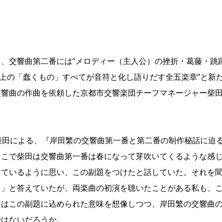
、交響曲第二番には“メロディー（主人公）の挫折・葛藤・跳
球上の「蠢くもの」すべてが音符と化し語りだす全五楽章”と新
交響曲の作曲を依頼した京都市交響楽団チーフマネージャー柴
柴田による、『岸田繁の交響曲第一番と第二番の制作秘話に迫
そこで柴田は交響曲第一番は春になって芽吹いてくるような感
しているように思い、この副題をつけたと話していた。それを
う」と答えていたが、両楽曲の初演を聴いたことがある私も、
回はこの副題に込められた意味を想像しつつ、岸田繁の交響曲
ではないだろうか。