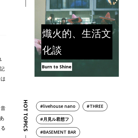
熾火的、生活文
化談
れ
Burn to Shine
年記
者は
HOT TOPICS
#livehouse nano
#THREE
も音
あ
#月見ル君想フ
える
#BASEMENT BAR