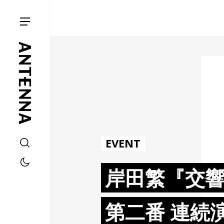
EVENT
岸田繁『交響
第二番 連続