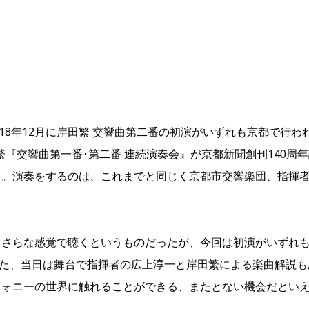
2018年12月に岸田繁 交響曲第二番の初演がいずれも京都で行わ
田繁『交響曲第一番･第二番 連続演奏会』が京都新聞創刊140周
る。演奏をするのは、これまでと同じく京都市交響楽団、指揮
っさらな感覚で聴くというものだったが、今回は初演がいずれ
また、当日は舞台で指揮者の広上淳一と岸田繁による楽曲解説も
フォニーの世界に触れることができる、またとない機会だとい