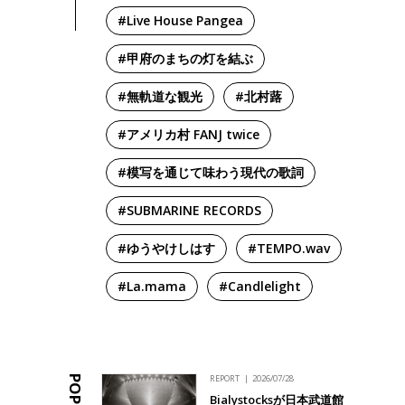
#Live House Pangea
#甲府のまちの灯を結ぶ
#無軌道な観光
#北村蕗
#アメリカ村 FANJ twice
#模写を通じて味わう現代の歌詞
#SUBMARINE RECORDS
#ゆうやけしはす
#TEMPO.wav
#La.mama
#Candlelight
REPORT
2026/07/28
Bialystocksが日本武道館