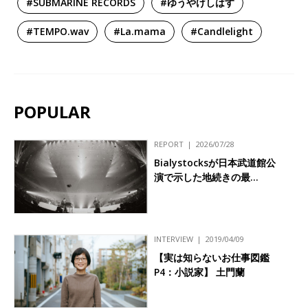
#SUBMARINE RECORDS
#ゆうやけしはす
#TEMPO.wav
#La.mama
#Candlelight
POPULAR
REPORT
2026/07/28
Bialystocksが日本武道館公
演で示した地続きの最…
INTERVIEW
2019/04/09
【実は知らないお仕事図鑑
P4：小説家】 土門蘭