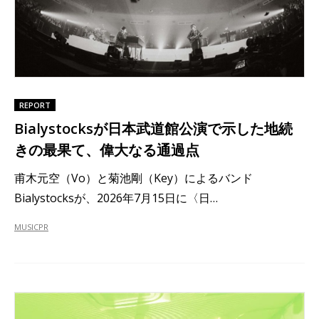
REPORT
Bialystocksが日本武道館公演で示した地続
きの最果て、偉大なる通過点
甫木元空（Vo）と菊池剛（Key）によるバンド
Bialystocksが、2026年7月15日に〈日…
MUSIC
PR