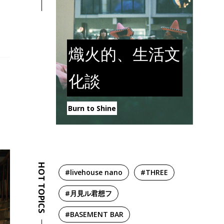
熾火的、生活文
化談
Burn to Shine
HOT TOPICS
#livehouse nano
#THREE
#月見ル君想フ
#BASEMENT BAR