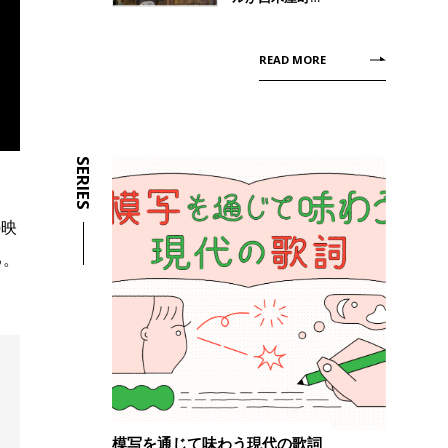
READ MORE
SERIES
の映
る。
模写を通じて味わう現代の歌詞