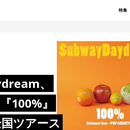
特集
ydream、
『100%』
全国ツアース