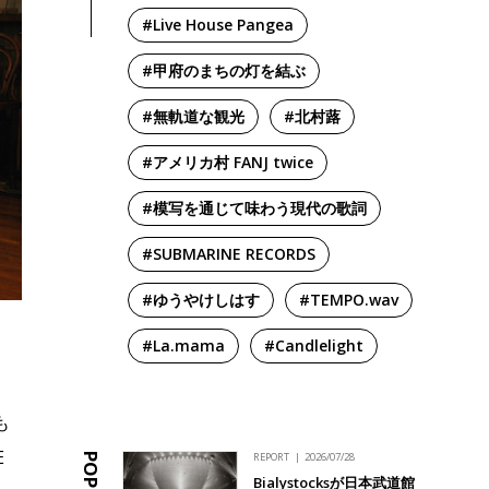
#Live House Pangea
#甲府のまちの灯を結ぶ
#無軌道な観光
#北村蕗
#アメリカ村 FANJ twice
#模写を通じて味わう現代の歌詞
#SUBMARINE RECORDS
#ゆうやけしはす
#TEMPO.wav
#La.mama
#Candlelight
も
E
REPORT
2026/07/28
Bialystocksが日本武道館