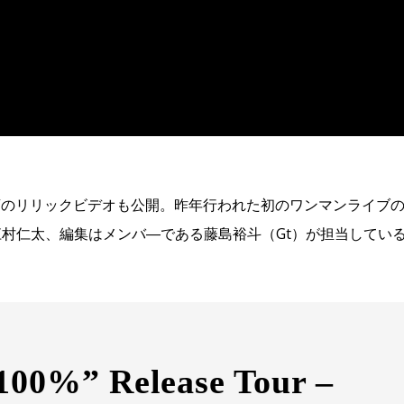
JOY”のリリックビデオも公開。昨年行われた初のワンマンライブ
村仁太、編集はメンバ―である藤島裕斗（Gt）が担当してい
100%” Release Tour –