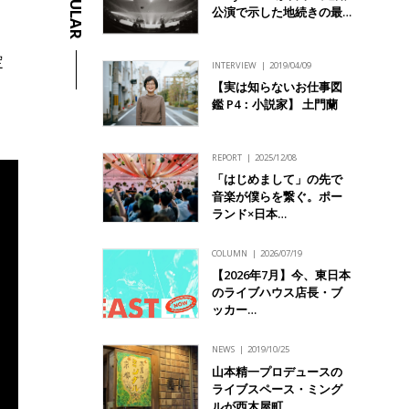
POPULAR
公演で示した地続きの最…
定
INTERVIEW
2019/04/09
【実は知らないお仕事図
鑑 P4：小説家】 土門蘭
REPORT
2025/12/08
「はじめまして」の先で
音楽が僕らを繋ぐ。ポー
ランド×日本…
COLUMN
2026/07/19
【2026年7月】今、東日本
のライブハウス店長・ブ
ッカー…
NEWS
2019/10/25
山本精一プロデュースの
ライブスペース・ミング
ルが西木屋町…