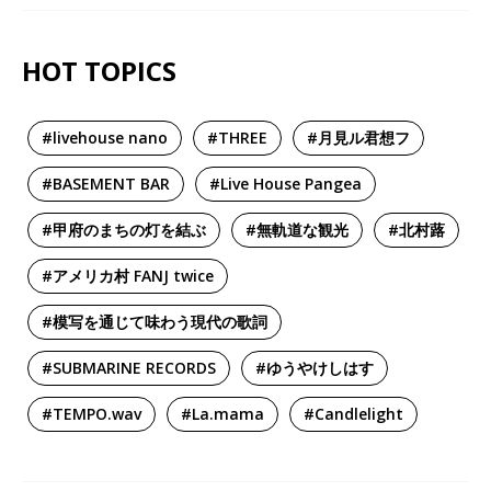
HOT TOPICS
#livehouse nano
#THREE
#月見ル君想フ
#BASEMENT BAR
#Live House Pangea
#甲府のまちの灯を結ぶ
#無軌道な観光
#北村蕗
#アメリカ村 FANJ twice
#模写を通じて味わう現代の歌詞
#SUBMARINE RECORDS
#ゆうやけしはす
#TEMPO.wav
#La.mama
#Candlelight