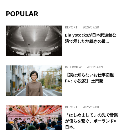
POPULAR
REPORT
2026/07/28
Bialystocksが日本武道館公
演で示した地続きの最…
INTERVIEW
2019/04/09
【実は知らないお仕事図鑑
P4：小説家】 土門蘭
REPORT
2025/12/08
「はじめまして」の先で音楽
が僕らを繋ぐ。ポーランド×
日本…