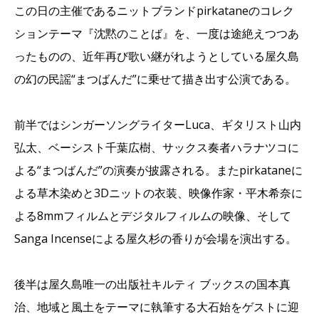
この日の主催であるニットブランドpirkataneのコレク
シ
ョンテーマ『沈黙のことば』を、一度は途絶えつつあ
ったものの、
近年再び歌い継がれようとしている屋久島
の幻の民謡“
まつばんだ”に乗せて描き出す公演である。
前半ではシンガーソングライターLuca、ギタリスト山内
弘太、ベーシスト千葉広樹、サックス奏者ハラナツコに
よる“まつばんだ”の演奏が披露される。またpirkataneに
よる草木染めと3Dニットの衣装、映像作家・平木希奈に
よる8mmフィルムとデジタルフィルムの映像、そして
Sanga Incenseによる屋久杉の香りが会場を演出する。
後半は屋久島唯一の出版社キルティ ブックスの国本真
治、地域と風土をテーマに執筆する大石始をゲストに迎