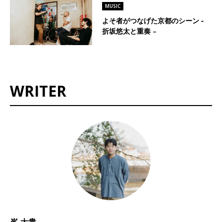
MUSIC
よそ者がつなげた京都のシーン ‐
折坂悠太と重奏 –
WRITER