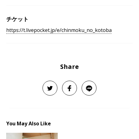
チケット
https://t.livepocket.jp/e/chinmoku_no_kotoba
Share
You May Also Like