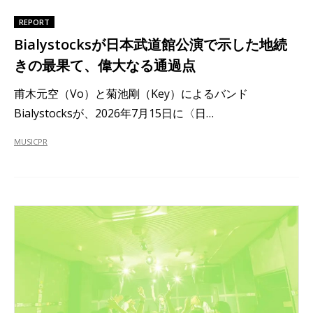
REPORT
Bialystocksが日本武道館公演で示した地続
きの最果て、偉大なる通過点
甫木元空（Vo）と菊池剛（Key）によるバンド
Bialystocksが、2026年7月15日に〈日…
MUSIC
PR