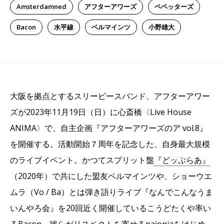
Amsterdamned
​アフターアワーズ
ペペッターズ
Bacon
水平線
ベルマインツ
小野雄大
大阪を拠点とするスリーピースバンド、アフターアワー
ズが2023年11月19日（日）に心斎橋〈Live House
ANIMA〉で、自主企画『アフターアワーズのア vol.8』
を開催する。活動開始７周年を記念した、自身最大規模
のライブイベント。かつてスプリット盤
『どッぷらあ』
（2020年）で共にした盟友ベルマインツや、ショーウエ
ムラ（Vo / Ba）とは弾き語りライブ『なんでこんなうま
いんやろ会』を20回近く開催しているこうどたくや率い