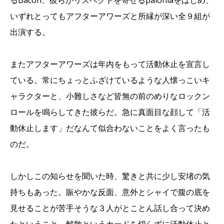
るBacon、彼らがリスペクトを寄せるpaioniaをはじめ、
いずれとってもアフターアワーズと所縁が深い全９組が
出演する。
またアフターアワーズは年内をもって活動休止を宣言し
ている。常にちょっとふざけているような人懐っこいキ
ャラクターと、小難しさなど皆無の前のめりなロックン
ロールを鳴らしてきた彼らだ。急に真面目な顔して「活
動休止します」だなんて似合わないことをよく言ったも
のだ。
しかしこの知らせを聞いた時、驚きと共に少し安堵の気
持ちもあった。賑やかな反面、意外とシャイで腹の底を
見せることが苦手そうな３人がとことん話し合って決め