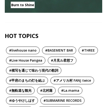
Burn to Shine
HOT TOPICS
#livehouse nano
#BASEMENT BAR
#THREE
#Live House Pangea
#月見ル君想フ
#模写を通じて味わう現代の歌詞
#甲府のまちの灯を結ぶ
#アメリカ村 FANJ twice
#無軌道な観光
#北村蕗
#La.mama
#ゆうやけしはす
#SUBMARINE RECORDS