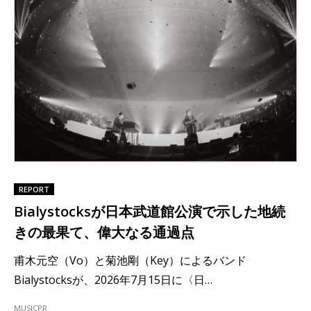
REPORT
Bialystocksが日本武道館公演で示した地続
きの最果て、偉大なる通過点
甫木元空（Vo）と菊池剛（Key）によるバンド
Bialystocksが、2026年7月15日に〈日…
MUSIC
PR