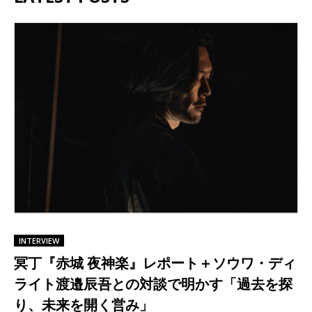
INTERVIEW
冥丁『赤城 夜​神楽』レポート＋ソウワ・ディ
ライト渡邉辰吾との対談で明かす「過去を探
り、未来を開く営み」