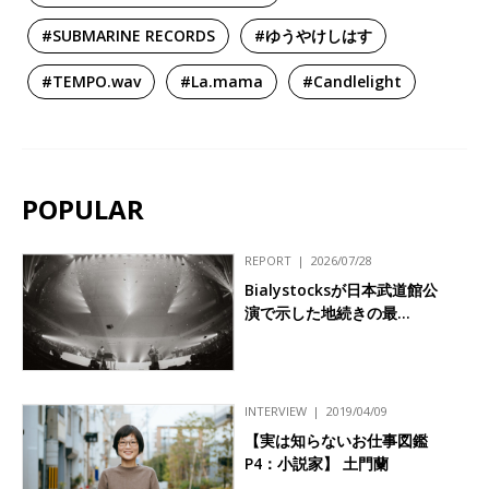
#SUBMARINE RECORDS
#ゆうやけしはす
#TEMPO.wav
#La.mama
#Candlelight
POPULAR
REPORT
2026/07/28
Bialystocksが日本武道館公
演で示した地続きの最…
INTERVIEW
2019/04/09
【実は知らないお仕事図鑑
P4：小説家】 土門蘭