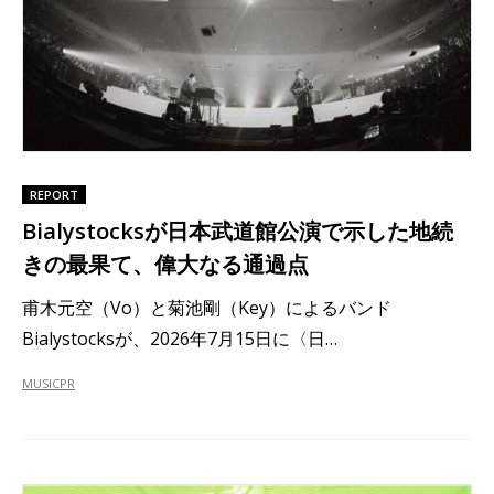
REPORT
Bialystocksが日本武道館公演で示した地続
きの最果て、偉大なる通過点
甫木元空（Vo）と菊池剛（Key）によるバンド
Bialystocksが、2026年7月15日に〈日…
MUSIC
PR