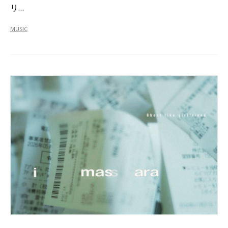
リ…
MUSIC