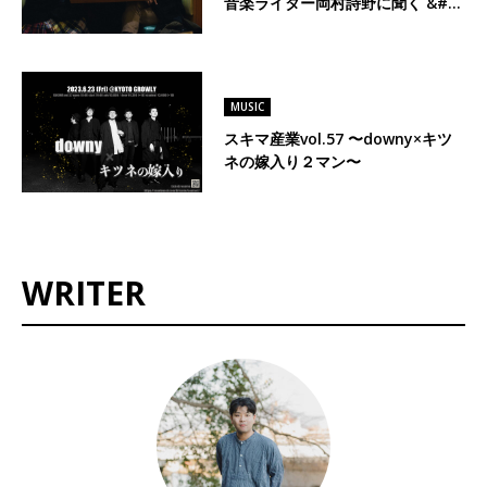
音楽ライター岡村詩野に聞く &#…
MUSIC
スキマ産業vol.57 〜downy×キツ
ネの嫁入り２マン〜
WRITER