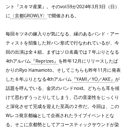
ント『スキマ産業』。そのvol.59が2024年3月3日（日）
に
〈京都GROWLY〉
で開催される。
毎回キツネの嫁入りが気になる、縁のあるバンド・アー
ティストを招集した対バン形式で行なわれているが、今
回の出演は全４組。まずはソロ名義では７年ぶりとなる
4thアルバム
『Reprizes』
を昨年12月にリリースしたば
かりのRyo Hamamoto。そしてこちらも昨年11月に発表
した６年ぶりとなる4thアルバム
『YAMI／YO／AKE』
が
話題を呼んでいる、金沢のバンドnoid。どちらも耳を傾
けて思わずうっとりしてしまう、己の音楽性をじっくり
と深化させて完成を迎えた至高の２作だ。今回は、この
Wレコ発京都編として企画されたライブイベントとな
る。そこに京都勢としてアコースティックサウンドが染