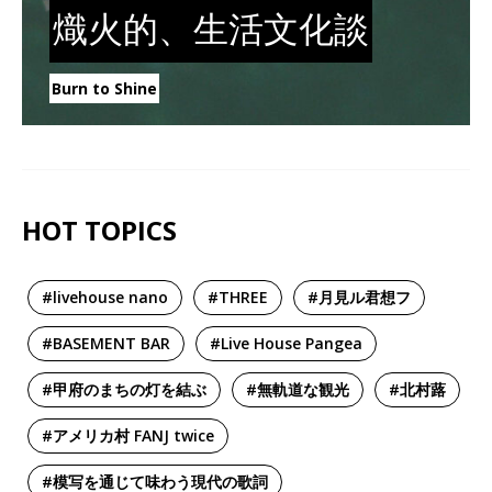
熾火的、生活文化談
Burn to Shine
HOT TOPICS
#livehouse nano
#THREE
#月見ル君想フ
#BASEMENT BAR
#Live House Pangea
#甲府のまちの灯を結ぶ
#無軌道な観光
#北村蕗
#アメリカ村 FANJ twice
#模写を通じて味わう現代の歌詞