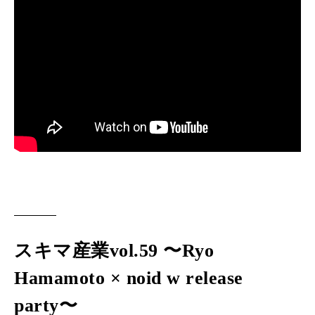
スキマ産業vol.59 〜Ryo
Hamamoto × noid w release
party〜